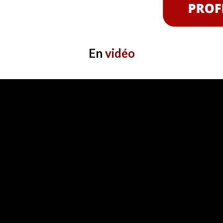
E
n
vidéo