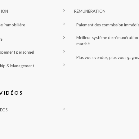
ION
RÉMUNÉRATION
se immobilière
Paiement des commission immédi
Meilleur système de rémunération
ng
marché
ppement personnel
Plus vous vendez, plus vous gagne
ship & Management
VIDÉOS
DÉOS